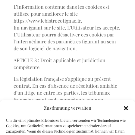
L’information contenue dans les cookies est
utilisée pour améliorer le site
https://www.lebistrocotignac.fr.
En naviguant sur le site, L’Utilisateur les accepte.
L’Utilisateur pourra désactiver ces cookies par
l’intermédiaire des paramètres figurant au sein
de son logiciel de navigation.
ARTICLE 8 : Droit applicable et juridiction
compétente
La législation française s’applique au présent
contrat. En cas d’absence de résolution amiable
d’un litige né entre les parties, les tribunaux
français seront seuls compétents pour en
connaître.
Zustimmung verwalten
Pour toute question relative à l’application des
présentes CGU, vous pouvez joindre l’éditeur aux
Um dir ein optimales Erlebnis zu bieten, verwenden wir Technologien wie
Cookies, um Geräteinformationen zu speichern und/oder darauf
coordonnées inscrites à l’ARTICLE 1.
zuzugreifen. Wenn du diesen Technologien zustimmst, können wir Daten